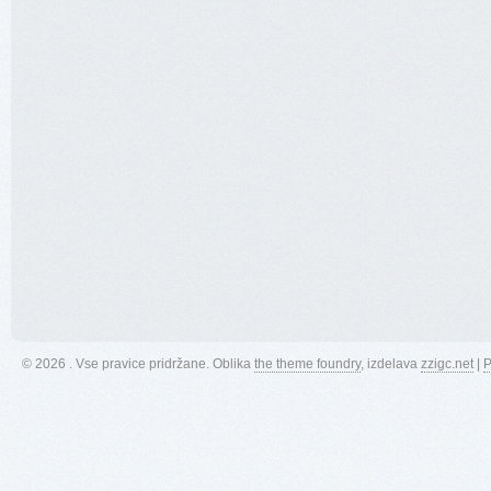
© 2026 . Vse pravice pridržane.
Oblika
the theme foundry
, izdelava
zzigc.net
|
P