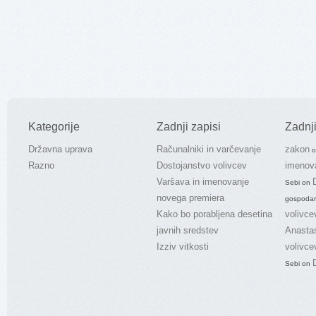
Kategorije
Zadnji zapisi
Zadnji
Državna uprava
Računalniki in varčevanje
zakon
o
Razno
Dostojanstvo volivcev
imenov
Varšava in imenovanje
Sebi
on
novega premiera
gospodar
Kako bo porabljena desetina
volivce
javnih sredstev
Anasta
Izziv vitkosti
volivce
Sebi
on