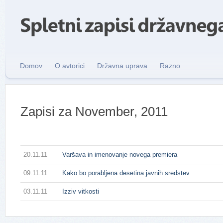
Domov
O avtorici
Državna uprava
Razno
Zapisi za November, 2011
20.11.11
Varšava in imenovanje novega premiera
09.11.11
Kako bo porabljena desetina javnih sredstev
03.11.11
Izziv vitkosti