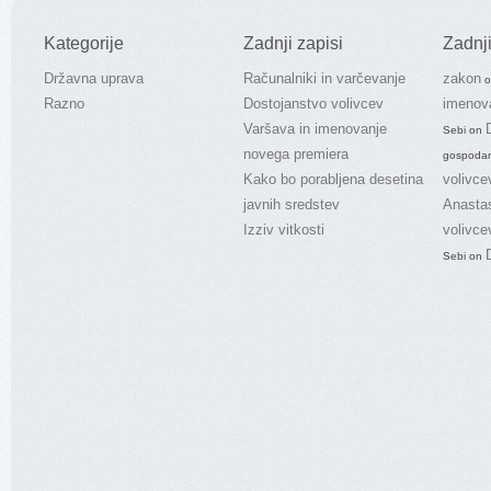
Kategorije
Zadnji zapisi
Zadnji
Državna uprava
Računalniki in varčevanje
zakon
o
Razno
Dostojanstvo volivcev
imenov
Varšava in imenovanje
Sebi
on
novega premiera
gospodar
Kako bo porabljena desetina
volivce
javnih sredstev
Anasta
Izziv vitkosti
volivce
Sebi
on