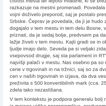
čistost mesta ter lepoto mladine, ki se br
razkazuje na mestni promenadi. Povedala 
vojni doživelo preporod, saj je postalo pre
Srbske. Čeprav je povedala, da ji je hudo 
dogajalo v tem mestu in tem delu Bosne, v
priznati, da je sedaj bolje, predvsem pa da
lažje živeti v tem mestu. Kajti gradi se in 
ljudje imajo delo. Seveda pa si veljaki zi
vsepovsod drugje, saj sta parlament in RTV
najvišji palači v mestu. Nas osebno pa so 
cene v trgovinah in na tržnici, saj so za dva
cen v naših trgovinah in izjava, da dva ve
preživita s 500 konvertibilnih mark (cca. 
zdela tako nezaslišana.
V tem kontekstu je podpora generalu bolj 